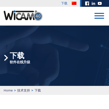
下载
CAD/CAM 系
统
培训
展会 & 活动
定制开发
新闻中心
下载
订单管理
下载
训练有素和积极进
客户的愿望就是我
有关我们软件解决
EUROBLECH
Biohort 使用
取的员工是公司成
们前进的动力！没
方案的更新和其他
CAD/CAM 系统
2026
WiCAM 对冲
折弯模拟
软件在线升级
功的重要因素，通
有什么是不可能
文件，请点击这
压和剪切机进
PN4000
过Wicam的培训将
的，欢迎来挑战！
里。
行编程
帮助公司极大提高
20.10. -
计算
详细内容
下载区
2026年3月17日
生产效率！
23.10.2026 | 展览
请求咨询
PN4000手册
Hall 11 | Booth
模块化CAD/CAM/排料编
培训内容
J135
程系统，支持任何品牌的
下载
Home
>
技术支持
>
下载
更多新闻
安排预约
数控冲床、激光、火焰、
Teamviewer
等离子、水切割、冲切符
更多日期
合、剪板机和铣床，尤其
擅长支持全自动化生产。