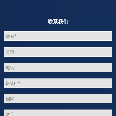
联系我们
Bitte
lasse
dieses
Feld
leer.