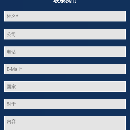
联系我们
Bitte
lasse
dieses
Feld
leer.