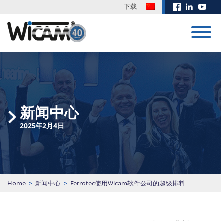
下载
CAD/CAM 系
统
培训
展会 & 活动
定制开发
新闻中心
下载
订单管理
新闻中心
训练有素和积极进
客户的愿望就是我
有关我们软件解决
EUROBLECH
Biohort 使用
取的员工是公司成
们前进的动力！没
方案的更新和其他
CAD/CAM 系统
2026
WiCAM 对冲
折弯模拟
2025年2月4日
功的重要因素，通
有什么是不可能
文件，请点击这
压和剪切机进
PN4000
过Wicam的培训将
的，欢迎来挑战！
里。
行编程
帮助公司极大提高
20.10. -
计算
详细内容
下载区
2026年3月17日
生产效率！
23.10.2026 | 展览
请求咨询
PN4000手册
Hall 11 | Booth
模块化CAD/CAM/排料编
培训内容
J135
程系统，支持任何品牌的
下载
Home
>
新闻中心
>
Ferrotec使用Wicam软件公司的超级排料
更多新闻
安排预约
数控冲床、激光、火焰、
Teamviewer
等离子、水切割、冲切符
更多日期
合、剪板机和铣床，尤其
擅长支持全自动化生产。