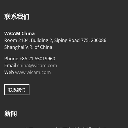
联系我们
WiCAM China
Room 2104, Building 2, Siping Road 775, 200086
Shanghai V.R. of China
Phone +86 21 65019960
Email
china@wicam.com
Web
www.wicam.com
联系我们
新闻