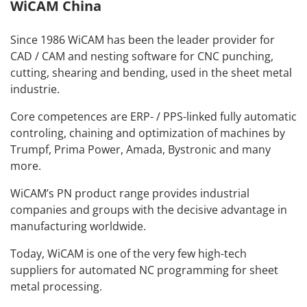
WiCAM China
Manual
WIĘCEJ DAT
spotkanie
Badanie
Pobierz
Moduły
Teamviewer
Since 1986 WiCAM has been the leader provider for
Interfejsy
CAD / CAM and nesting software for CNC punching,
Wymagania
cutting, shearing and bending, used in the sheet metal
Obslugiwane
industrie.
Maszyny
Core competences are ERP- / PPS-linked fully automatic
controling, chaining and optimization of machines by
Trumpf, Prima Power, Amada, Bystronic and many
more.
WiCAM’s PN product range provides industrial
companies and groups with the decisive advantage in
manufacturing worldwide.
Today, WiCAM is one of the very few high-tech
suppliers for automated NC programming for sheet
metal processing.