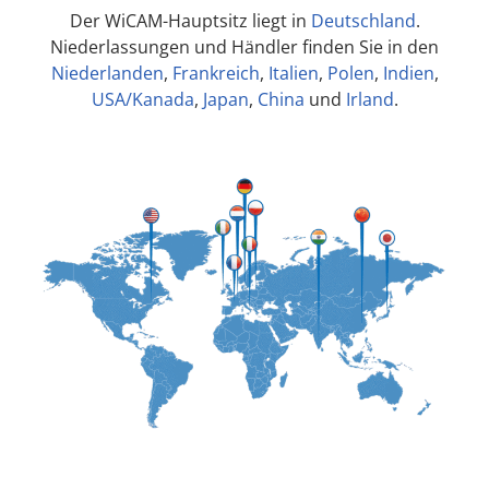
Kombimaschinen
Teamviewer
Der WiCAM-Hauptsitz liegt in
Deutschland
.
WEITERE TERMINE
Niederlassungen und Händler finden Sie in den
Übersicht
Niederlanden
,
Frankreich
,
Italien
,
Polen
,
Indien
,
Module
USA/Kanada
,
Japan
,
China
und
Irland
.
Schnittstellen
Systemanforderungen
Unterstützte
Maschinen