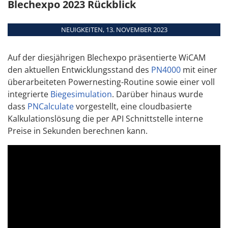
Blechexpo 2023 Rückblick
Kombimaschinen
Teamviewer
WEITERE TERMINE
Übersicht
NEUIGKEITEN, 13. NOVEMBER 2023
Module
Schnittstellen
Auf der diesjährigen Blechexpo präsentierte WiCAM
Systemanforderungen
den aktuellen Entwicklungsstand des
PN4000
mit einer
überarbeiteten Powernesting-Routine sowie einer voll
Unterstützte
integrierte
Biegesimulation
. Darüber hinaus wurde
Maschinen
dass
PNCalculate
vorgestellt, eine cloudbasierte
Kalkulationslösung die per API Schnittstelle interne
Preise in Sekunden berechnen kann.