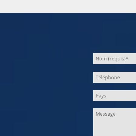
Bitte
lasse
dieses
Feld
leer.