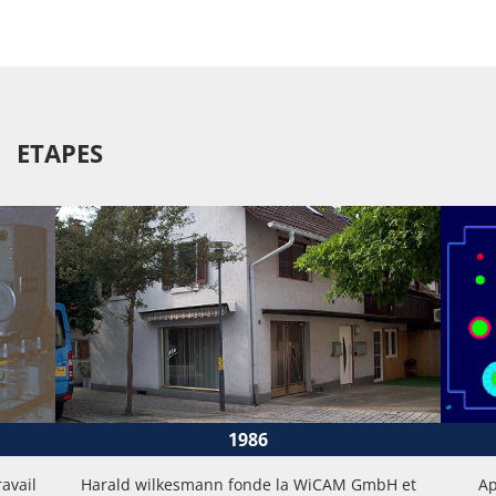
ETAPES
1986
avail
Harald wilkesmann fonde la WiCAM GmbH et
Ap