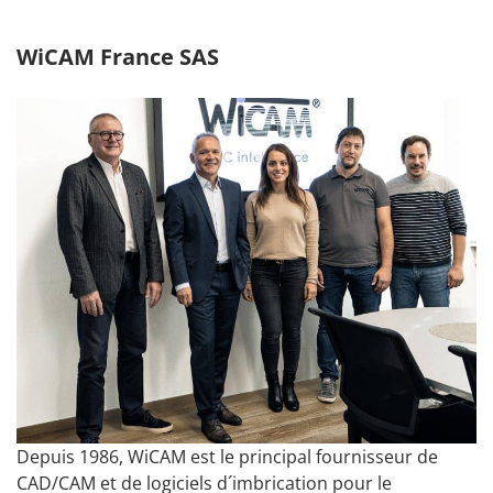
Académie de
conseils
entièrement
automatique.
connexion
PLUS DE DATES
WiCAM France SAS
Fixer un
Aperçu
rendez-vous
Modules
Interfaces
Configuration
matériel
Machines supportées
Depuis 1986, WiCAM est le principal fournisseur de
CAD/CAM et de logiciels d´imbrication pour le