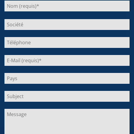
Bitte
lasse
dieses
Feld
leer.