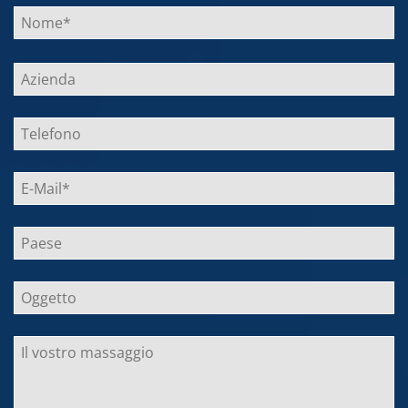
Bitte
lasse
dieses
Feld
leer.