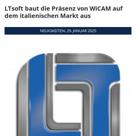
Kombimaschinen
Teamviewer
LTsoft baut die Präsenz von WiCAM auf
WEITERE TERMINE
Übersicht
dem italienischen Markt aus
Module
Schnittstellen
NEUIGKEITEN, 29. JANUAR 2025
Systemanforderungen
Unterstützte
Maschinen