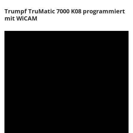
Kombimaschinen
Teamviewer
WEITERE TERMINE
Trumpf TruMatic 7000 K08 programmiert
Übersicht
mit WiCAM
Module
Schnittstellen
Systemanforderungen
Unterstützte
Maschinen