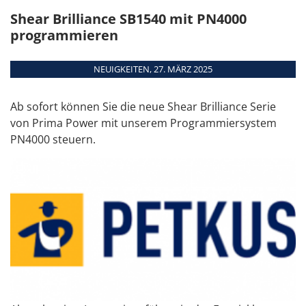
Kombimaschinen
Teamviewer
Shear Brilliance SB1540 mit PN4000
WEITERE TERMINE
Übersicht
programmieren
Module
Schnittstellen
NEUIGKEITEN, 27. MÄRZ 2025
Systemanforderungen
Ab sofort können Sie die neue Shear Brilliance Serie
Unterstützte
von Prima Power mit unserem Programmiersystem
Maschinen
PN4000 steuern.