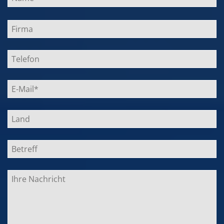
Bitte
lasse
dieses
Feld
leer.