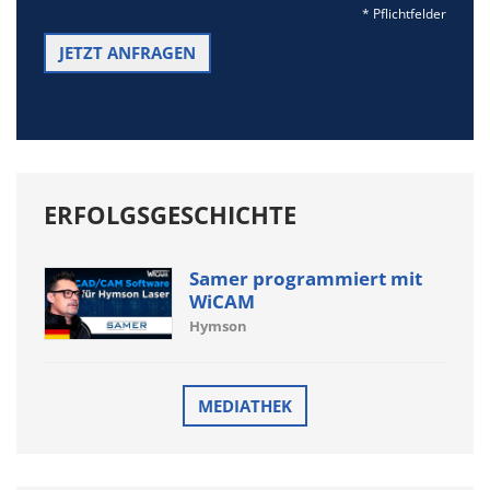
* Pflichtfelder
ERFOLGSGESCHICHTE
Samer programmiert mit
WiCAM
Hymson
MEDIATHEK