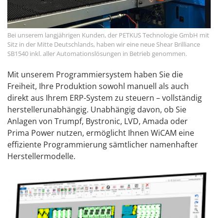
Bei unserem langjährigen Kunden, der PETKUS Technologie GmbH mit
Sitz in der Mitte Deutschlands, haben wir eine neue Shear Brilliance
SB1540 inkl. aller Automationslösungen in Betrieb genommen.
Mit unserem Programmiersystem haben Sie die
Freiheit, Ihre Produktion sowohl manuell als auch
direkt aus Ihrem ERP-System zu steuern – vollständig
herstellerunabhängig. Unabhängig davon, ob Sie
Anlagen von Trumpf, Bystronic, LVD, Amada oder
Prima Power nutzen, ermöglicht Ihnen WiCAM eine
effiziente Programmierung sämtlicher namenhafter
Herstellermodelle.