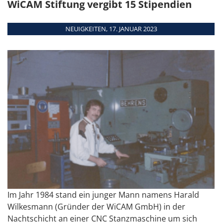
WiCAM Stiftung vergibt 15 Stipendien
Kombimaschinen
Teamviewer
WEITERE TERMINE
Übersicht
NEUIGKEITEN, 17. JANUAR 2023
Module
Schnittstellen
Systemanforderungen
Unterstützte
Maschinen
Im Jahr 1984 stand ein junger Mann namens Harald
Wilkesmann (Gründer der WiCAM GmbH) in der
Nachtschicht an einer CNC Stanzmaschine um sich