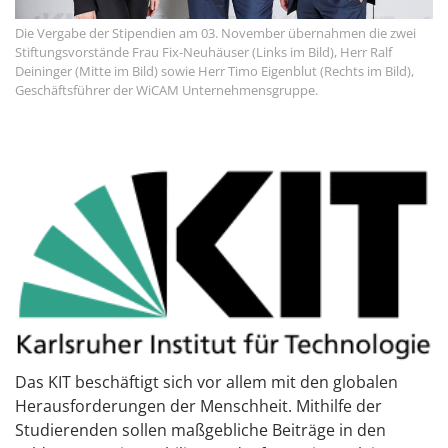
Die Vergabe der Stipendien am 03. November übernahmen die zwei
Stiftungsvorstände Frau Fix-Neuhäuser (Links im Bild), Herr Ralf
Deininger (Mitte im Bild) sowie Herr Timo Eigenblut (Rechts im Bild),
Geschäftsführer der WiCAM Unternehmensgruppe.
Das KIT beschäftigt sich vor allem mit den globalen
Herausforderungen der Menschheit. Mithilfe der
Studierenden sollen maßgebliche Beiträge in den