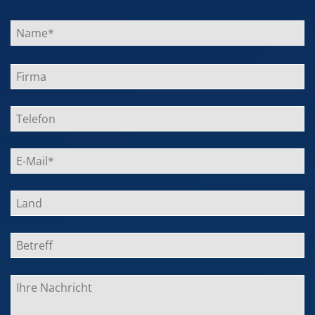
Bitte
lasse
dieses
Feld
leer.