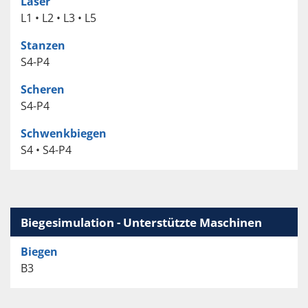
Laser
L1 • L2 • L3 • L5
Stanzen
S4-P4
Scheren
S4-P4
Schwenkbiegen
S4 • S4-P4
Biegesimulation - Unterstützte Maschinen
Biegen
B3