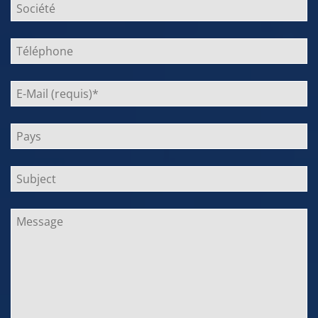
lasse
dieses
Feld
leer.