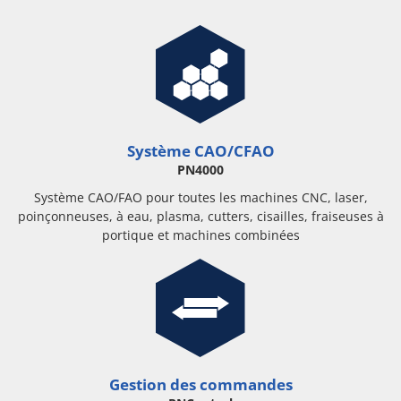
Académie de
conseils
entièrement
automatique.
connexion
PLUS DE DATES
Fixer un
Aperçu
rendez-vous
Modules
Interfaces
Configuration
matériel
Système CAO/CFAO
PN4000
Machines supportées
Système CAO/FAO pour toutes les machines CNC, laser,
poinçonneuses, à eau, plasma, cutters, cisailles, fraiseuses à
portique et machines combinées
Gestion des commandes