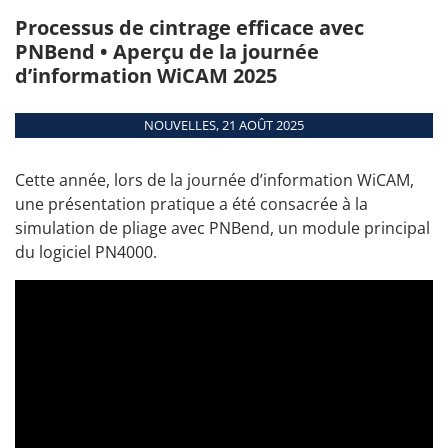
Académie de
conseils
entièrement
Processus de cintrage efficace avec
automatique.
connexion
PLUS DE DATES
PNBend • Aperçu de la journée
Fixer un
Aperçu
d’information WiCAM 2025
rendez-vous
Modules
Interfaces
NOUVELLES, 21 AOÛT 2025
Configuration
matériel
Cette année, lors de la journée d’information WiCAM,
une présentation pratique a été consacrée à la
Machines supportées
simulation de pliage avec PNBend, un module principal
du logiciel PN4000.