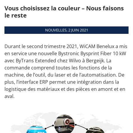
Académie de
conseils
entièrement
Vous choisissez la couleur – Nous faisons
automatique.
connexion
PLUS DE DATES
le reste
Fixer un
Aperçu
rendez-vous
Modules
NOUVELLES, 2 JUIN 2021
Interfaces
Configuration
Durant le second trimestre 2021, WiCAM Benelux a mis
matériel
en service une nouvelle Bystronic Bysprint Fiber 10 kW
avec ByTrans Extended chez Wilvo à Bergeijk. La
Machines supportées
commande comprend toutes les fonctions de la
machine, de l’outil, du laser et de l’automatisation. De
plus, l’interface ERP permet une intégration dans la
logistique des matériaux et des pièces en amont et en
aval.