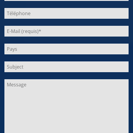
dieses
Feld
leer.