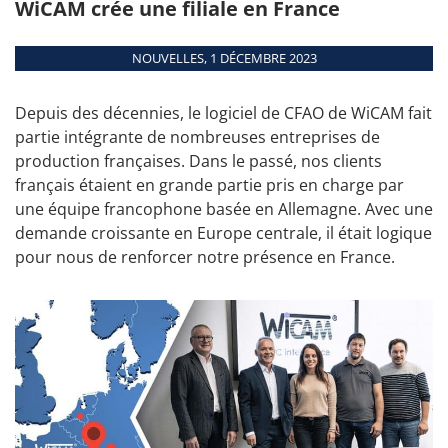
WiCAM crée une filiale en France
Académie de
conseils
entièrement
automatique.
connexion
PLUS DE DATES
Fixer un
NOUVELLES, 1 DÉCEMBRE 2023
Aperçu
rendez-vous
Modules
Depuis des décennies, le logiciel de CFAO de WiCAM fait
Interfaces
partie intégrante de nombreuses entreprises de
Configuration
production françaises. Dans le passé, nos clients
matériel
français étaient en grande partie pris en charge par
une équipe francophone basée en Allemagne. Avec une
Machines supportées
demande croissante en Europe centrale, il était logique
pour nous de renforcer notre présence en France.