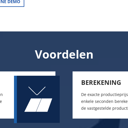
INE DEMO
Voordelen
BEREKENING
en
De exacte productieprij
ze
enkele seconden bereke
de vastgestelde product