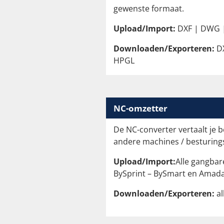
gewenste formaat.
Upload/Import:
DXF | DWG |
Downloaden/Exporteren:
DX
HPGL
NC-omzetter
De NC-converter vertaalt je
andere machines / besturin
Upload/Import:
Alle gangbar
BySprint – BySmart en Amada 
Downloaden/Exporteren:
al