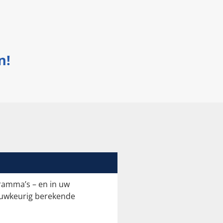
n!
gramma’s – en in uw
nauwkeurig berekende