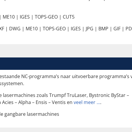
 ME10 | IGES | TOPS-GEO | CUT5
F | DWG | ME10 | TOPS-GEO | IGES | JPG | BMP | GIF | PD
 bestaande NC-programma’s naar uitvoerbare programma’s 
gssystemen.
e lasermachines zoals Trumpf TruLaser, Bystronic ByStar –
Acies – Alpha – Ensis – Ventis en
veel meer …
.
le gangbare lasermachines