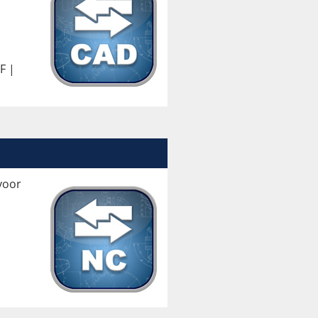
F |
voor