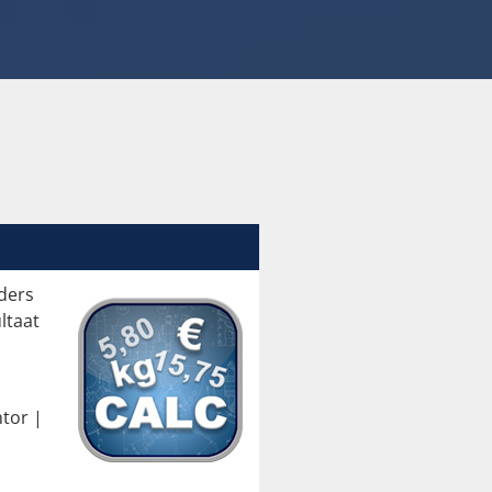
ders
ltaat
tor |