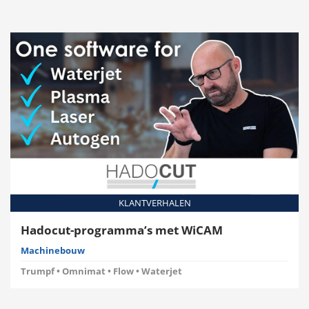
MEER DATUMS
Aanmelden
Download
Overzicht
voor training
Teamviewer
Modules
Interfaces
Systeemeisen
Aangestuurde
machines
KLANTVERHALEN
Hadocut-programma’s met WiCAM
Machinebouw
Trumpf • Omnimat • Flow • Waterjet