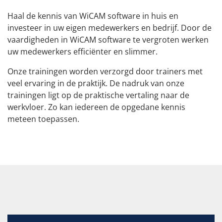
MEER DATUMS
Aanmelden
Download
Overzicht
Haal de kennis van WiCAM software in huis en
voor training
Teamviewer
Modules
investeer in uw eigen medewerkers en bedrijf. Door de
Interfaces
vaardigheden in WiCAM software te vergroten werken
uw medewerkers efficiënter en slimmer.
Systeemeisen
Aangestuurde
Onze trainingen worden verzorgd door trainers met
machines
veel ervaring in de praktijk. De nadruk van onze
trainingen ligt op de praktische vertaling naar de
werkvloer. Zo kan iedereen de opgedane kennis
meteen toepassen.