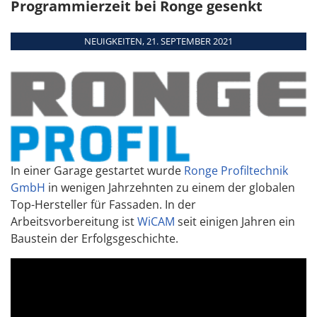
Programmierzeit bei Ronge gesenkt
Kombimaschinen
Teamviewer
WEITERE TERMINE
Übersicht
NEUIGKEITEN, 21. SEPTEMBER 2021
Module
Schnittstellen
Systemanforderungen
Unterstützte
Maschinen
In einer Garage gestartet wurde
Ronge Profiltechnik
GmbH
in wenigen Jahrzehnten zu einem der globalen
Top-Hersteller für Fassaden. In der
Arbeitsvorbereitung ist
WiCAM
seit einigen Jahren ein
Baustein der Erfolgsgeschichte.