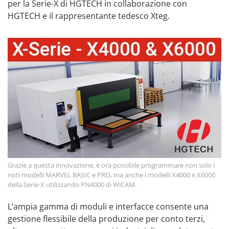
per la Serie-X di HGTECH in collaborazione con
HGTECH e il rappresentante tedesco Xteg.
Grazie a questa innovazione, è ora possibile programmare non solo i
noti modelli MARVEL BASIC e PRO, ma anche i modelli X4000 e X6000
della Serie-X utilizzando PN4000 di WiCAM.
L’ampia gamma di moduli e interfacce consente una
gestione flessibile della produzione per conto terzi,