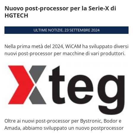
taglio, di cesoiatura, di
ALTRE DATE
appuntamento
Nuovo post-processor per la Serie-X di
fresatura a portale e
combinate
HGTECH
Panoramica
ULTIME NOTIZIE, 23 SETTEMBRE 2024
Moduli
Interfacce
Nella prima metà del 2024, WiCAM ha sviluppato diversi
Requisiti di sistema
nuovi post-processor per macchine di vari produttori.
Macchine supportate
Oltre ai nuovi post-processor per Bystronic, Bodor e
Amada, abbiamo sviluppato un nuovo postprocessor