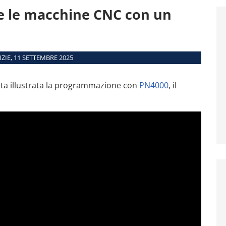
Moduli
e le macchine CNC con un
Interfacce
Requisiti di sistema
Macchine supportate
ZIE, 11 SETTEMBRE 2025
ata illustrata la programmazione con
PN4000
, il