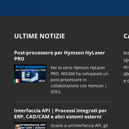
ULTIME NOTIZIE
C
Post-processore per Hymson HyLaser
In
PRO
sp
ec
Per la serie Hymson HyLaser
ab
PRO, WiCAM ha sviluppato un
post-processore in
e 
collaborazione con Hymson |
XTEG.
Interfaccia API | Processi integrati per
ERP, CAD/CAM e altri sistemi esterni
Grazie a un’interfaccia API, gli