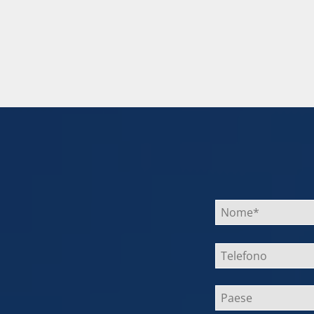
Bitte
lasse
dieses
Feld
leer.