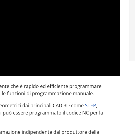
ente che è rapido ed efficiente programmare
o le funzioni di programmazione manuale.
 geometrici dai principali CAD 3D come
STEP
,
ali può essere programmato il codice NC per la
mmazione indipendente dal produttore della