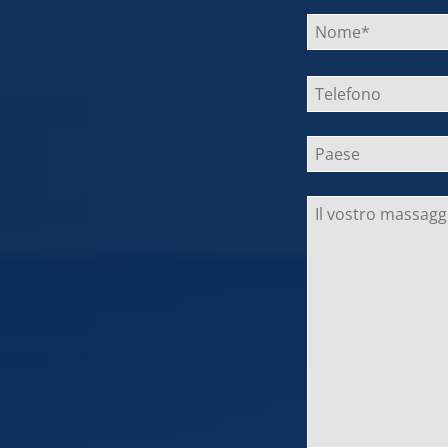
Bitte
lasse
dieses
Feld
leer.