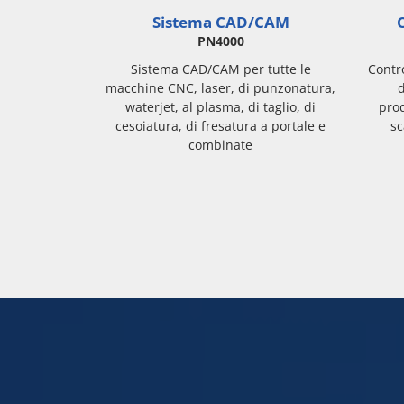
Sistema CAD/CAM
C
PN4000
Sistema CAD/CAM per tutte le
Contro
macchine CNC, laser, di punzonatura,
d
waterjet, al plasma, di taglio, di
pro
cesoiatura, di fresatura a portale e
sc
combinate