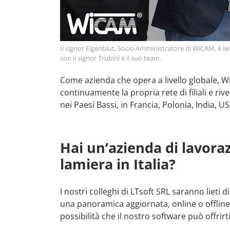
Il signor Eigenblut, Socio Amministratore di WiCAM, è liet
con il signor Trubini e il suo team.
Come azienda che opera a livello globale,
continuamente la propria rete di filiali e riv
nei Paesi Bassi, in Francia, Polonia, India, 
Hai un’azienda di lavora
lamiera in Italia?
I nostri colleghi di LTsoft SRL saranno lieti di 
una panoramica aggiornata, online o offline,
possibilità che il nostro software può offrirti