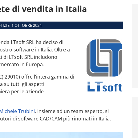
Moduli
e di vendita in Italia
Interfacce
Requisiti di sistema
TIZIE, 1 OTTOBRE 2024
Macchine supportate
enda LTsoft SRL ha deciso di
tro software in Italia. Oltre a
iti di LTsoft SRL includono
i mercato in Europa.
C) 29010) offre l’intera gamma di
su tutti gli aspetti
iera per le aziende
Michele Trubini
. Insieme ad un team esperto, si
utori di software CAD/CAM più rinomati in Italia.