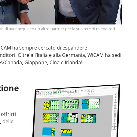
o di aver acquisito un altro partner per la sua rete di rivenditori
 WiCAM ha sempre cercato di espandere
enditori. Oltre all’Italia e alla Germania, WiCAM ha sedi
USA/Canada, Giappone, Cina e Irlanda!
zione
offrirti
 delle
.