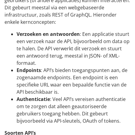
gebruikers (of andere applicaties) kunnen interacteren.
Dit gebeurt meestal via een webgebaseerde
infrastructuur, zoals REST of GraphQL. Hieronder
enkele kernconcepten:
Verzoeken en antwoorden
: Een applicatie stuurt
een verzoek naar de API, bijvoorbeeld om data op
te halen. De API verwerkt dit verzoek en stuurt
een antwoord terug, meestal in JSON- of XML-
formaat.
Endpoints
: API’s bieden toegangspunten aan, de
zogenaamde endpoints. Een endpoint is een
specifieke URL waar een bepaalde functie van de
API beschikbaar is.
Authenticatie
: Veel API’s vereisen authenticatie
om te zorgen dat alleen geautoriseerde
gebruikers toegang hebben. Dit gebeurt
bijvoorbeeld via API-sleutels, OAuth of tokens.
Soorten API’s