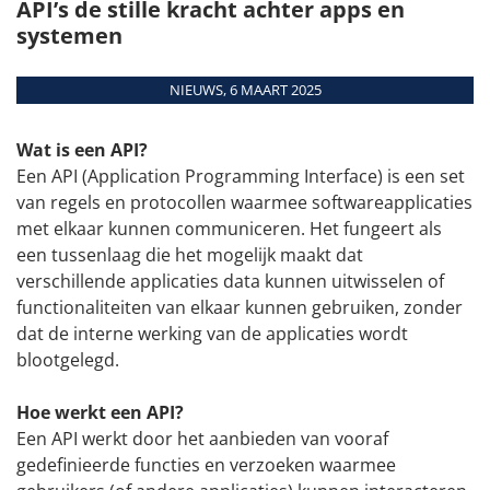
API’s de stille kracht achter apps en
MEER DATUMS
Aanmelden
Download
Overzicht
systemen
voor training
Teamviewer
Modules
Interfaces
NIEUWS, 6 MAART 2025
Systeemeisen
Aangestuurde
Wat is een API?
machines
Een API (Application Programming Interface) is een set
van regels en protocollen waarmee softwareapplicaties
met elkaar kunnen communiceren. Het fungeert als
een tussenlaag die het mogelijk maakt dat
verschillende applicaties data kunnen uitwisselen of
functionaliteiten van elkaar kunnen gebruiken, zonder
dat de interne werking van de applicaties wordt
blootgelegd.
Hoe werkt een API?
Een API werkt door het aanbieden van vooraf
gedefinieerde functies en verzoeken waarmee