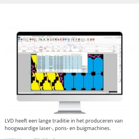
MEER DATUMS
Aanmelden
Download
Overzicht
voor training
Teamviewer
Modules
Interfaces
Systeemeisen
Aangestuurde
machines
LVD heeft een lange traditie in het produceren van
hoogwaardige laser-, pons- en buigmachines.