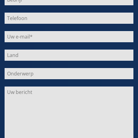
dieses
Feld
leer.