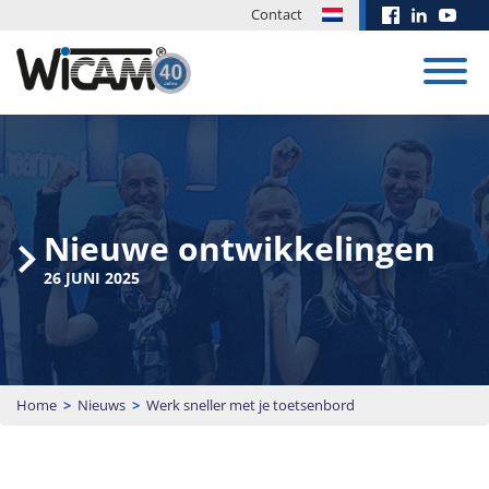
Contact
CAD/CAM-
systeem
Opleidingscentrum
Succesverhalen
Software
Beurzen
Downloads
Nieuws
Ordermanagement
ontwikkeling
en Events
Nieuwe ontwikkelingen
Haal de kennis
We ontwikkelen
Updates en
van WiCAM
nieuwe
installatie
CAD/CAM-systeem
WiCAM
Hadocut-
Buigen
26 JUNI 2025
EUROBLECH
software in huis
oplossingen om
bestanden zijn te
Calculate
programma’s
PN4000
2026
en investeer in je
aan je specifieke
downloaden voor
krijgt boost!
met WiCAM
eigen
behoefte te
klanten met een
Calculatie
16 juli 2026
Trumpf •
medewerkers en
voldoen.
service en
20.10. -
Omnimat • Flow
bedrijf.
onderhoudscontract.
De totaaloplossing voor
Details
23.10.2026 |
• Waterjet
snijdende machines
Aanbod
Download
Beurs
MEER NIEUWS
Home
>
Nieuws
>
Werk sneller met je toetsenbord
Advies vragen
(Laser, Autogeen /
Hall 11 | Booth
trainingen
Gebied
Plasma, waterstraal),
MEDIATHEEK
J135
Inloggen
ponsnibbelmachine en
PN4000
combi-machines.
Academy
Manual