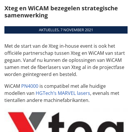
MEER DATUMS
Aanmelden
Download
Xteg en WiCAM bezegelen strategische
Overzicht
voor training
Teamviewer
samenwerking
Modules
Interfaces
AKTUELLES, 7 NOVEMBER 2021
Systeemeisen
Aangestuurde
machines
Met de start van de Xteg in-house event is ook het
officiële partnerschap tussen Xteg en WiCAM van start
gegaan. Vanaf nu kunnen de oplossingen van WiCAM
samen met de fiberlasers van Xteg al in de projectfase
worden geïntegreerd en besteld.
WiCAM
PN4000
is compatibel met alle huidige
modellen van
HGTech’s MARVEL lasers
, evenals met
tientallen andere machinefabrikanten.