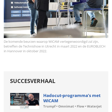
De komende beurzen waarop WiCAM vertegenwoordigd zal zijn,
betreffen de Technishow in Utrecht in maart 2022 en de EUROBLECH
in Hannover in oktober 2022.
SUCCESVERHAAL
Hadocut-programma’s met
WiCAM
Trumpf • Omnimat • Flow • Waterjet