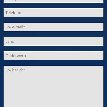
dieses
Feld
leer.