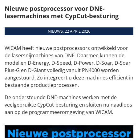
MEER DATUMS
Aanmelden
Download
Nieuwe postprocessor voor DNE-
Overzicht
voor training
Teamviewer
lasermachines met CypCut-besturing
Modules
Interfaces
NIEUWS, 22 APRIL 2026
Systeemeisen
Aangestuurde
machines
WiCAM heeft nieuwe postprocessors ontwikkeld voor
de lasersnijmachines van DNE. Daarmee kunnen de
modellen D-Energy, D-Speed, D-Power, D-Soar, D-Soar
Plus-G en D-Giant volledig vanuit PN4000 worden
aangestuurd. Zo integreert u deze machines efficiënt in
bestaande productieprocessen.
De ondersteunde DNE-machines werken met de
veelgebruikte CypCut-besturing en sluiten nu naadloos
aan op de programmeeromgeving van WiCAM.